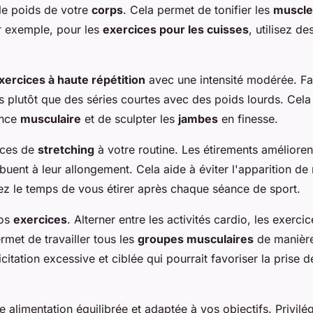
le poids de votre
corps
. Cela permet de tonifier les
muscle
r exemple, pour les
exercices pour les cuisses
, utilisez de
xercices à haute répétition
avec une intensité modérée. Fai
ns plutôt que des séries courtes avec des poids lourds. Cel
ance
musculaire
et de sculpter les
jambes
en finesse.
nces de
stretching
à votre routine. Les étirements améliorent 
buent à leur allongement. Cela aide à éviter l'apparition de
z le temps de vous étirer après chaque séance de sport.
vos
exercices
. Alterner entre les activités cardio, les exerci
ermet de travailler tous les
groupes musculaires
de manière
itation excessive et ciblée qui pourrait favoriser la prise 
 alimentation équilibrée et adaptée à vos objectifs. Privilég