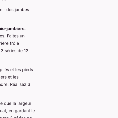
nir des jambes
hio-jambiers
.
es. Faites un
ière frôle
 3 séries de 12
liés et les pieds
ers et les
dre. Réalisez 3
e que la largeur
uat, en gardant le
ctuez 3 séries de