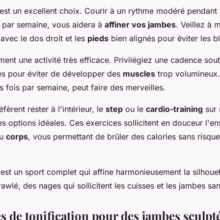
est un excellent choix. Courir à un rythme modéré pendant
is par semaine, vous aidera à
affiner vos jambes
. Veillez à 
avec le dos droit et les
pieds
bien alignés pour éviter les b
ent une activité très efficace. Privilégiez une cadence sou
es pour éviter de développer des
muscles
trop volumineux.
s fois par semaine, peut faire des merveilles.
fèrent rester à l'intérieur, le
step
ou le
cardio-training
sur
des options idéales. Ces exercices sollicitent en douceur l'
du
corps
, vous permettant de brûler des calories sans risqu
est un sport complet qui affine harmonieusement la silhouet
awlé, des nages qui sollicitent les cuisses et les jambes san
s de tonification pour des jambes sculpt