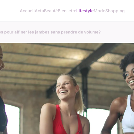
Accueil
Actu
Beauté
Bien-etre
Lifestyle
Mode
Shopping
es pour affiner les jambes sans prendre de volume?