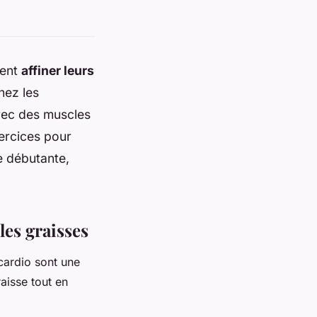
tent
affiner leurs
hez les
vec des muscles
xercices pour
e débutante,
les graisses
 cardio sont une
raisse tout en