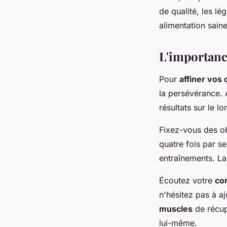
de qualité, les lé
alimentation saine
L'importance
Pour
affiner vos 
la persévérance. A
résultats sur le l
Fixez-vous des ob
quatre fois par s
entraînements. La
Écoutez votre
co
n'hésitez pas à a
muscles
de récup
lui-même.