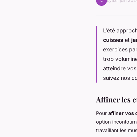
L
Lya
21 juin 202
L'été approch
cuisses
et
j
exercices pa
trop volumine
atteindre vos
suivez nos co
Affiner les 
Pour
affiner vos 
option incontourna
travaillant les mu