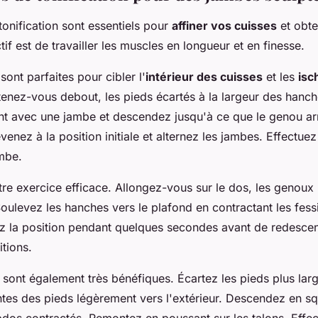
tonification sont essentiels pour
affiner vos cuisses
et obte
tif est de travailler les muscles en longueur et en finesse.
sont parfaites pour cibler l'
intérieur des cuisses
et les
isc
 tenez-vous debout, les pieds écartés à la largeur des hanch
t avec une jambe et descendez jusqu'à ce que le genou arr
venez à la position initiale et alternez les jambes. Effectuez
ambe.
re exercice efficace. Allongez-vous sur le dos, les genoux p
 Soulevez les hanches vers le plafond en contractant les fessi
z la position pendant quelques secondes avant de redescen
itions.
sont également très bénéfiques. Écartez les pieds plus larg
tes des pieds légèrement vers l'extérieur. Descendez en sq
abdos contractés. Remontez en poussant sur les talons. Effe