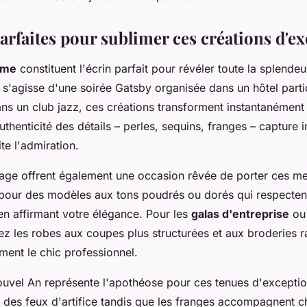
arfaites pour sublimer ces créations d'e
ème
constituent l'écrin parfait pour révéler toute la splende
l s'agisse d'une soirée Gatsby organisée dans un hôtel parti
ns un club jazz, ces créations transforment instantanément
authenticité des détails – perles, sequins, franges – captur
ite l'admiration.
age offrent également une occasion rêvée de porter ces mer
 pour des modèles aux tons poudrés ou dorés qui respectent
en affirmant votre élégance. Pour les
galas d'entreprise
ou 
iez les robes aux coupes plus structurées et aux broderies r
ment le chic professionnel.
ouvel An représente l'apothéose pour ces tenues d'exceptio
e des feux d'artifice tandis que les franges accompagnent 