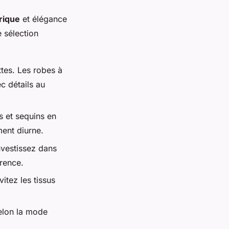
orique
et élégance
 sélection
ttes. Les robes à
c détails au
s et sequins en
ent diurne.
vestissez dans
érence.
itez les tissus
elon la mode