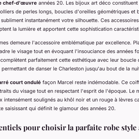
le chef-d'œuvre
années 20. Les bijoux art déco constituent
colliers de perles longs, boucles d'oreilles géométriques et 
 subliment instantanément votre silhouette. Ces accessoires
tent la lumière et apportent cette sophistication caractéris
mes demeure l'accessoire emblématique par excellence. Pl
ncadre le visage tout en évoquant l'insouciance des années fo
complètent parfaitement cette esthétique avec leur boucle di
, permettant de danser le Charleston jusqu'au bout de la nui
arré court ondulé
façon Marcel reste indémodable. Ce coiff
traits du visage tout en respectant l'esprit de l'époque. Le 
ux intensément soulignés au khôl noir et un rouge à lèvres c
te saisissant qui définit le glamour des années 20.
entiels pour choisir la parfaite robe styl