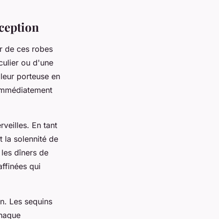
xception
ur de ces robes
culier ou d'une
 leur porteuse en
e immédiatement
veilles. En tant
 la solennité de
les dîners de
affinées qui
n. Les sequins
chaque