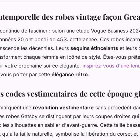
intemporelle des robes vintage façon Gre
continue de fasciner : selon une étude Vogue Business 2024
années 20 ont bondi de 45% cette année. Ces robes incarn
anscende les décennies. Leurs
sequins étincelants
et leurs
nsforment chaque femme en icône de style. Êtes-vous prête 
ur votre prochaine soirée élégante,
inspirez-vous d'une ten
-vous porter par cette
élégance rétro
.
es codes vestimentaires de cette époque 
 marquent une
révolution vestimentaire
sans précédent dans
s robes Gatsby se distinguent par leurs coupes droites qui
les silhouettes en sablier d'avant-guerre. Cette taille bass
 qu'à la taille naturelle, symbolise la libération du corset e