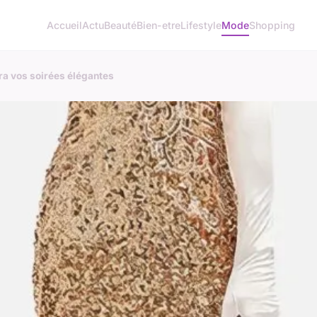
Accueil
Actu
Beauté
Bien-etre
Lifestyle
Mode
Shopping
ra vos soirées élégantes