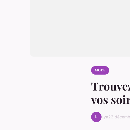
MODE
Trouvez
vos soi
L
Lya
23 décemb