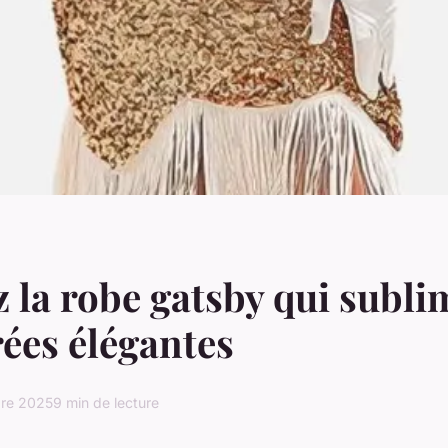
 la robe gatsby qui subli
rées élégantes
re 2025
9 min de lecture