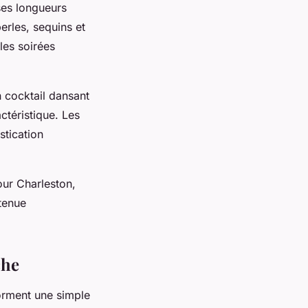
es longueurs
erles, sequins et
les soirées
 cocktail dansant
ctéristique. Les
stication
our Charleston,
tenue
che
forment une simple