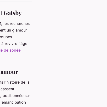
at Gatsby
, les recherches
ent un glamour
 coupes
à revivre l'âge
ue de soirée
glamour
 l'histoire de la
 cassent
e, positionnée sur
t l'émancipation