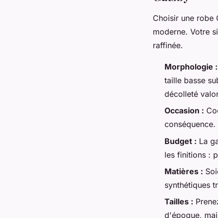
Choisir une robe 
moderne. Votre si
raffinée.
Morphologie :
taille basse s
décolleté valo
Occasion :
Coc
conséquence. U
Budget :
La ga
les finitions :
Matières :
Soie
synthétiques tr
Tailles :
Prenez
d'époque, mais