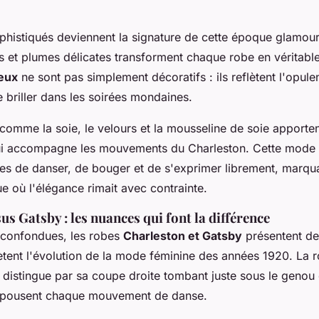
histiqués deviennent la signature de cette époque glamour
nts et plumes délicates transforment chaque robe en véritabl
ieux
ne sont pas simplement décoratifs : ils reflètent l'opu
de briller dans les soirées mondaines.
comme la soie, le velours et la mousseline de soie apportent
qui accompagne les mouvements du Charleston. Cette mode 
s de danser, de bouger et de s'exprimer librement, marqua
ue où l'élégance rimait avec contrainte.
us Gatsby : les nuances qui font la différence
 confondues, les robes
Charleston et Gatsby
présentent de
flètent l'évolution de la mode féminine des années 1920. La 
 distingue par sa coupe droite tombant juste sous le genou 
épousent chaque mouvement de danse.