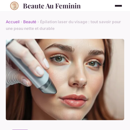
Beaute Au Feminin
Accueil
›
Beauté
›
Épilation laser du visage : tout savoir pour
une peau nette et durable